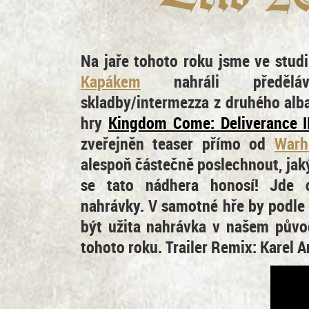
Na jaře tohoto roku jsme ve stud
Kapákem
nahráli předěláv
skladby/intermezza z druhého alb
hry
Kingdom Come: Deliverance I
zveřejněn teaser přímo od
Warh
alespoň částečně poslechnout, j
se tato nádhera honosí! Jde
nahrávky. V samotné hře by podle
být užita nahrávka v našem půvo
tohoto roku.
Trailer Remix: Karel A