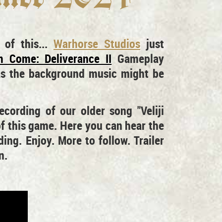
of this...
Warhorse Studios
just
 Come: Deliverance II
Gameplay
 as the background music might be
ecording of our older song "Veliji
of this game. Here you can hear the
ding. Enjoy. More to follow. Trailer
n.