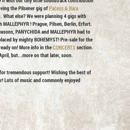
I with our tiny little soundtrack contribution
ving the Pilsener gig of
Pačess & Bára
d
. What else? We were planning 4 gigs with
ch
MALLEPHYR
! Prague, Pilsen, Berlin, Erfurt.
h reasons, PANYCHIDA and MALLEPHYR had to
eplaced by mighty
BOHEMYST
! Pre-sale for the
lready on! More info in the
CONCERTS
section.
ril, but...more on that later, soon.
s for tremendous support! Wishing the best of
ear! Lots of music and commonly enjoyed