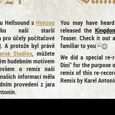
iu Hellsound s
Honzou
You may have heard 
ku naší starší
released the
Kingdom
a pro účely počítačové
Teaser. Check it out
I
. A protože byl právě
familiar to you
orse Studios
, můžete
We did a special re-r
akým hudebním motivem
Dini" for the purpose 
 ovšem o remix naší
remix of this re-recor
 našich informací měla
Remix by Karel Antoní
dním provedení z jara
ntonín.