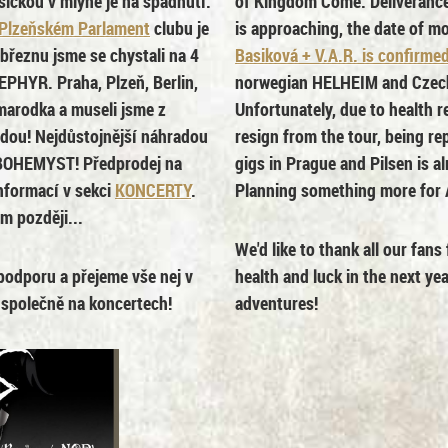
šičkou v mlýně je na spadnutí.
of Kingdom Come: Deliverance I
 Plzeňském Parlament
clubu je
is approaching, the date of mo
 březnu jsme se chystali na 4
Basiková + V.A.R. is confirme
PHYR. Praha, Plzeň, Berlin,
norwegian
HELHEIM
and Cze
r marodka a museli jsme z
Unfortunately, due to healt
udou! Nejdůstojnější náhradou
resign from the tour, being r
BOHEMYST! Předprodej na
gigs in Prague and Pilsen is a
informací v sekci
KONCERTY
.
Planning something more for Ap
m později...
We'd like to thank all our fan
odporu a přejeme vše nej v
health and luck in the next y
 společně na koncertech!
adventures!