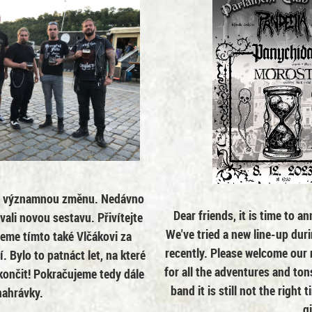
u a významnou změnu. Nedávno
Dear friends, it is time to 
vali novou sestavu. Přivítejte
We've tried a new line-up dur
eme tímto také Vlčákovi za
recently. Please welcome our 
 Bylo to patnáct let, na které
for all the adventures and ton
končit! Pokračujeme tedy dále
band it is still not the right
nahrávky.
g