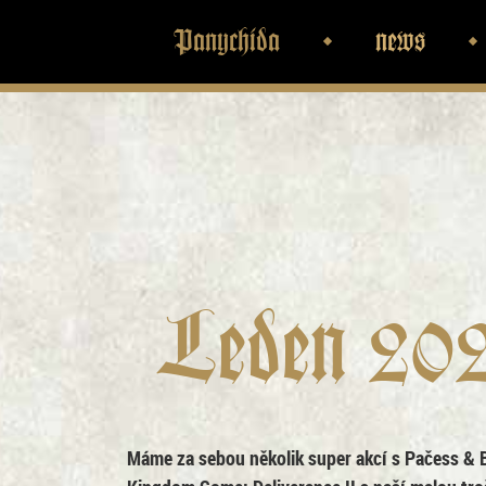
Panychida
news
Leden 202
Máme za sebou několik super akcí s Pačess & 