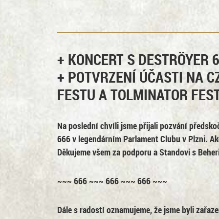
+ KONCERT S DESTRÖYER 
+ POTVRZENÍ ÚČASTI NA C
FESTU A TOLMINATOR FESTU
Na poslední chvíli jsme přijali pozvání předsk
666
v legendárním Parlament Clubu v Plzni. Akc
Děkujeme všem za podporu a Standovi s Beher
~~~ 666 ~~~ 666 ~~~ 666 ~~~
Dále s radostí oznamujeme, že jsme byli zařaze