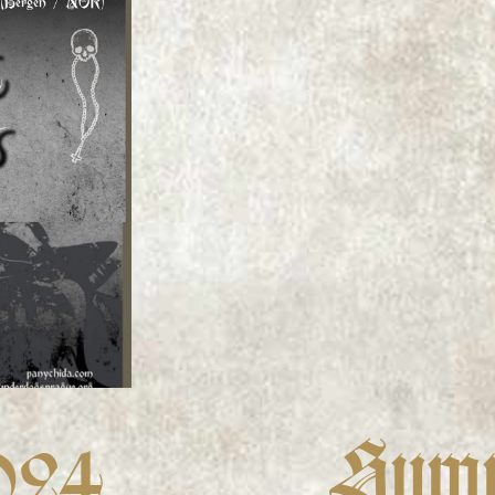
024
Sum