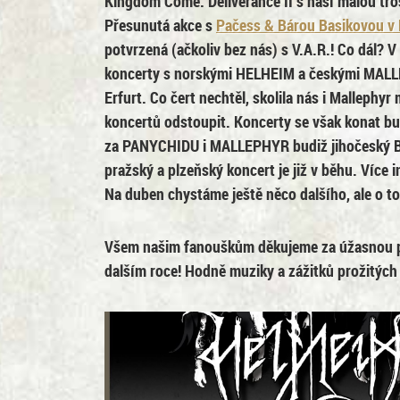
Kingdom Come: Deliverance II s naší malou tro
Přesunutá akce s
Pačess & Bárou Basikovou v
potvrzená (ačkoliv bez nás) s V.A.R.! Co dál? V
koncerty s norskými HELHEIM a českými MALLE
Erfurt. Co čert nechtěl, skolila nás i Mallephy
koncertů odstoupit. Koncerty se však konat b
za PANYCHIDU i MALLEPHYR budiž jihočeský 
pražský a plzeňský koncert je již v běhu. Více 
Na duben chystáme ještě něco dalšího, ale o to
Všem našim fanouškům děkujeme za úžasnou p
dalším roce! Hodně muziky a zážitků prožitých