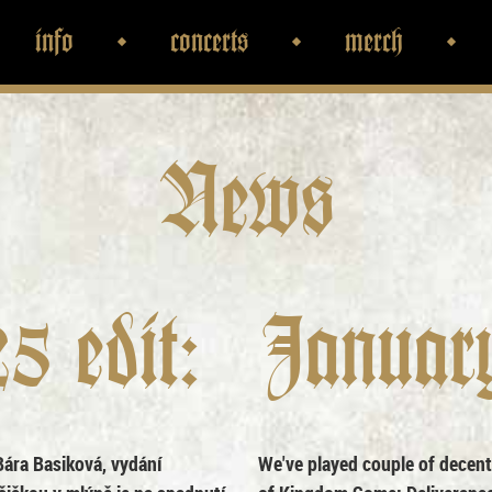
info
concerts
merch
News
5 edit:
January
Bára Basiková, vydání
We've played couple of decent