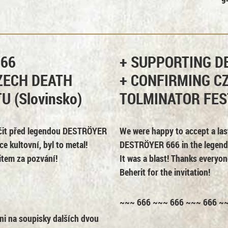
666
+ SUPPORTING D
ZECH DEATH
+ CONFIRMING C
 (Slovinsko)
TOLMINATOR FEST
očit před legendou
DESTRÖYER
We were happy to accept a las
e kultovní, byl to metal!
DESTRÖYER 666
in the legend
item za pozvání!
It was a blast! Thanks everyo
Beherit for the invitation!
~~~ 666 ~~~ 666 ~~~ 666 ~
ni na soupisky dalších dvou